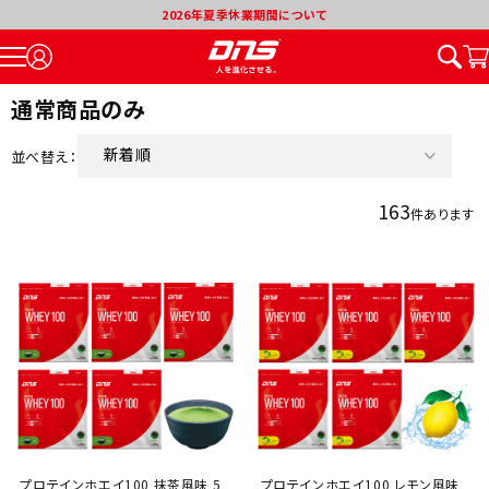
2026年夏季休業期間について
通常商品のみ
新着順
並べ替え：
価格が安い順
163
件あります
価格が高い順
割引率が高い順
プロテインホエイ100 抹茶風味 5
プロテインホエイ100 レモン風味