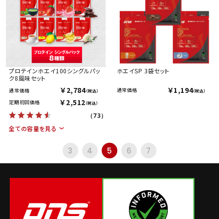
プロテインホエイ100シングルパッ
ホエイSP 3袋セット
ク8風味セット
￥2,784
￥1,194
通常価格
通常価格
（税込）
（税込）
￥2,512
定期初回価格
（税込）
（73）
全ての容量を見る
3
4
5
6
7