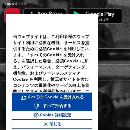
DNS公式アプリ
当ウェブサイトは、ご利用者様のウェブ
サイト利用に必要な機能、サービスを提
供するために必須Cookie を利用してい
ます。「すべてのCookie を受け入れ
利用規約
る」を選択した場合、必須Cookie に加
え、パフォーマンス、ターゲティング、
個人情報保護に関するご通知
機能性、およびソーシャルメディア
Cookie を利用し、第三者サイトを含む
コンテンツの最適化やサービス向上を目
Cookieポリシー
的としてサイト利用分析を行います。ご
すべての Cookie を受け入れる
利用者様は当社のCookie 設定ツールに
よりいつでも同意を撤回し、Cookie 設
Cookie詳細設定
すべて拒否する
定を変更することができます。同意を拒
Cookie 詳細設定
否し、パフォーマンス、ターゲティン
特定商取引法に関する表示
グ、機能性およびソーシャルメディア
閉じる
Cookie なしで続行するには、「すべて