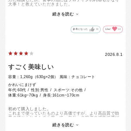
大事！と教えていただきました。
その際にこちらが1番のオススメ！と言われていたので早速
定期購入してみました。
続きを読む
初めて飲んだ時は、とてもサラッとしていて飲みやすい！
と思いました。
今までプロテインと言うと少しトロミがあって、トレーニ
参考になった
16
Like!
14
ングジム後の喉が乾いた時に飲みずらい感じでしたが、こ
ちらはサラッとしていて飲みやすく、続けて飲んでいきた
いと思いました。
来月の測定が楽しみです！
2026.8.1
すごく美味しい
容量：1,260g（630g×2個）
風味：チョコレート
かれいにまけず
年代:
60代
性別:
男性
スポーツ:
その他
体重:
61kg~70kg
身長:
161cm~170cm
初めて購入しました。
これまで使っていたものより高価ですが、より高品質で効
果の感じられるものと思って、自分への投資の感覚で選び
ました。
続きを読む
効果はまだこれからですが、まずは味がとてもよく、溶け
やすくて満足しています。