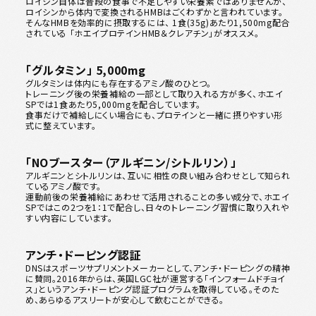
ロイシン自体は普段の食事で不足しやすい栄養素ではありませんが、
ロイシンから体内で変換されるHMBはごくわずかと言われています。
そんなHMBを効率的に摂取するには、 1食(35g)あたり1,500mg配合
されている 「ホエイプロテインHMB＆クレアチン」がオススメ。
「グルタミン」 5,000mg
グルタミンは体内にも存在するアミノ酸のひとつ。
トレーニング後の栄養補給の一部として取り入れる方が多く、ホエイ
SPでは1食あたり5,000mgを配合しています。
食事だけで補給しにくい場合にも、プロテインと一緒に摂りやすい形
式に整えています。
「NOブースター（アルギニン/シトルリン）」
アルギニンとシトルリンは、互いに相性の良い組み合わせとして知られ
ているアミノ酸です。
運動前後の栄養補給にあわせて活用されることの多い成分で、ホエイ
SPではこの2つを1：1で配合し、日々のトレーニング習慣に取り入れや
すい内容にしています。
アンチ・ドーピング認証
DNSはスポーツサプリメントメーカーとして、アンチ・ドーピングの精神
に賛同。2016年からは、英国LGC社が運営する「インフォームドチョイ
ス」というアンチ・ドーピング認証プログラムを取得している。そのた
め、あらゆるアスリートが安心して飲むことができる。