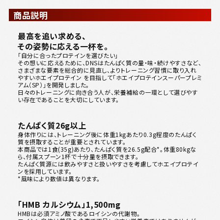
商品説明
最高を追い求める、
その姿勢に応える一杯を。
「自分に合ったプロテインを選びたい」
その想いに応えるために、DNSはたんぱく質の量・味・続けやすさなど、
さまざまな要素を総合的に見直し、よりトレーニング習慣に取り入れ
やすいホエイプロテイン を目指して「ホエイプロテインスーパープレミ
アム（SP）」を開発しました。
日々のトレーニングに向き合う人が、栄養補給の一環として選びやす
い存在であることを大切にしています。
たんぱく質26g以上
身体作りには、トレーニング後に体重1kgあたり0.3g程度のたんぱく
質を摂取することが重要とされています。
本商品では1食(35g)あたり、たんぱく質を26.5g配合*。体重80kgな
ら、付属スプーン1杯で十分量を摂取できます。
たんぱく質源には飲みやすさと扱いやすさを考慮してホエイプロテイ
ンを採用しています。
*風味により数値は異なります。
「HMB カルシウム」1,500mg
HMBは必須アミノ酸であるロイシンの代謝物。