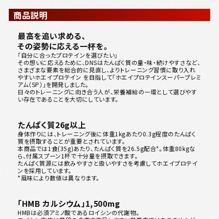
商品説明
最高を追い求める、
その姿勢に応える一杯を。
「自分に合ったプロテインを選びたい」
その想いに応えるために、DNSはたんぱく質の量・味・続けやすさなど、
さまざまな要素を総合的に見直し、よりトレーニング習慣に取り入れ
やすいホエイプロテイン を目指して「ホエイプロテインスーパープレミ
アム（SP）」を開発しました。
日々のトレーニングに向き合う人が、栄養補給の一環として選びやす
い存在であることを大切にしています。
たんぱく質26g以上
身体作りには、トレーニング後に体重1kgあたり0.3g程度のたんぱく
質を摂取することが重要とされています。
本商品では1食(35g)あたり、たんぱく質を26.5g配合*。体重80kgな
ら、付属スプーン1杯で十分量を摂取できます。
たんぱく質源には飲みやすさと扱いやすさを考慮してホエイプロテイ
ンを採用しています。
*風味により数値は異なります。
「HMB カルシウム」1,500mg
HMBは必須アミノ酸であるロイシンの代謝物。