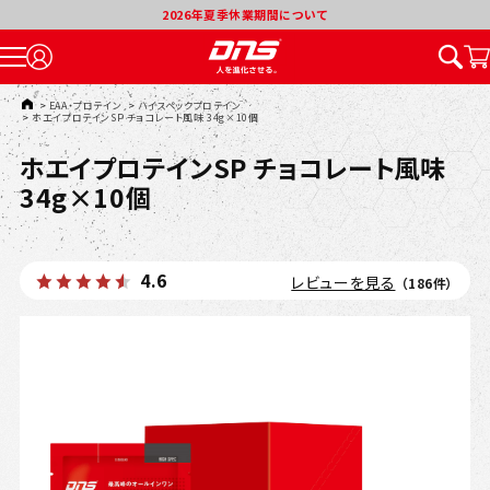
2026年夏季休業期間について
TOP
>
EAA・プロテイン
>
ハイスペックプロテイン
>
ホエイプロテインSP チョコレート風味 34g×10個
ホエイプロテインSP チョコレート風味
34g×10個
4.6
レビューを見る
（186件）