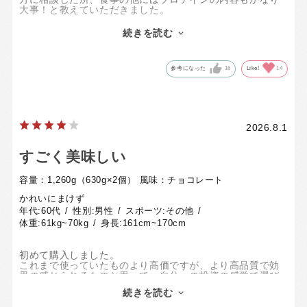
大事！と教えていただきました。
その際にこちらが1番のオススメ！と言われていたので早速
定期購入してみました。
続きを読む
初めて飲んだ時は、とてもサラッとしていて飲みやすい！
と思いました。
今までプロテインと言うと少しトロミがあって、トレーニ
参考になった
16
Like!
14
ングジム後の喉が乾いた時に飲みずらい感じでしたが、こ
ちらはサラッとしていて飲みやすく、続けて飲んでいきた
いと思いました。
来月の測定が楽しみです！
2026.8.1
すごく美味しい
容量：1,260g（630g×2個）
風味：チョコレート
かれいにまけず
年代:
60代
性別:
男性
スポーツ:
その他
体重:
61kg~70kg
身長:
161cm~170cm
初めて購入しました。
これまで使っていたものより高価ですが、より高品質で効
果の感じられるものと思って、自分への投資の感覚で選び
ました。
続きを読む
効果はまだこれからですが、まずは味がとてもよく、溶け
やすくて満足しています。