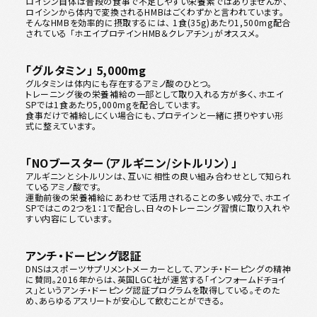
ロイシン自体は普段の食事で不足しやすい栄養素ではありませんが、
ロイシンから体内で変換されるHMBはごくわずかと言われています。
そんなHMBを効率的に摂取するには、 1食(35g)あたり1,500mg配合
されている 「ホエイプロテインHMB＆クレアチン」がオススメ。
「グルタミン」 5,000mg
グルタミンは体内にも存在するアミノ酸のひとつ。
トレーニング後の栄養補給の一部として取り入れる方が多く、ホエイ
SPでは1食あたり5,000mgを配合しています。
食事だけで補給しにくい場合にも、プロテインと一緒に摂りやすい形
式に整えています。
「NOブースター（アルギニン/シトルリン）」
アルギニンとシトルリンは、互いに相性の良い組み合わせとして知られ
ているアミノ酸です。
運動前後の栄養補給にあわせて活用されることの多い成分で、ホエイ
SPではこの2つを1：1で配合し、日々のトレーニング習慣に取り入れや
すい内容にしています。
アンチ・ドーピング認証
DNSはスポーツサプリメントメーカーとして、アンチ・ドーピングの精神
に賛同。2016年からは、英国LGC社が運営する「インフォームドチョイ
ス」というアンチ・ドーピング認証プログラムを取得している。そのた
め、あらゆるアスリートが安心して飲むことができる。