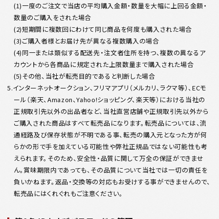
(1)一度のご注文で当店の平均購入金額・数量を大幅に上回る金額・
数量のご購入をされた場合
(2)短期間に複数回にわけて同じ商品を何度も購入された場合
(3)ご購入者様とお届け先が異なる複数購入の場合
(4)同一または類似する配送先・注文者住所を持つ、複数の異なるア
カウントから各商品に規定された上限数量まで購入された場合
(5)その他、当社が転売目的であると判断した場合
5.インターネットオークション、フリマアプリ（メルカリ、ラクマ等）、ECモ
ール（楽天、Amazon、Yahoo!ショッピング、楽天等）における当社の
正規取引先以外の出品者など、当社直営店舗や正規取引先以外から
ご購入された商品はすべて転売品になります。転売品については、流
通経路及び保存状態が不明である事、転売の購入元となった方が何
らかの形で手を加えている可能性や弊社正規品ではない可能性も考
えられます。そのため、安全性・品質に関して万全の保証ができませ
ん。賞味期限内であっても、その品質について当社では一切の責任を
負いかねます。返品・交換等の対応もお受けする事ができませんので、
転売品にはくれぐれもご注意ください。