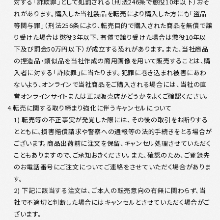
対する「詐欺罪」として処罰される（刑法246条で懲役10年以下）おそ
れがあります。購入した当社製品を転売により購入した方にも「盗品
等関与罪」（刑法256条により、転売目的で購入された商品を無償で譲
り受けた場合は懲役3年以下、有償で譲り受けた場合は懲役10年以
下及び罰金50万円以下）が成立する恐れがあります。また、当社商品
の捏造品・類似品を当社作成の商用画像を用いて販売することは、購
入者に対する「詐欺罪」に当たります。犯罪に巻き込まれ被害にあわ
ないよう、オンラインで当社商品をご購入される場合には、当社の直
営オンラインサイトまたは正規販売店かどうかをよくご確認ください。
4.転売に関する取り締まり強化に伴うキャンセルについて
1) 転売等の不正事実が発覚した際には、その後の取引をお断りする
とともに、損害賠償請求や警察への通報等の法的手続きをとる場合が
ございます。商品出荷前に注文を保留、キャンセル処理させていただく
こともありますので、ご承知おきください。また、確認のため、ご登録先
のお電話番号にご注文についてご連絡をさせていただく場合がありま
す。
2) 下記に該当する注文は、ご本人の転売意向の有無に関わらず、当
社で不適切と判断した場合にはキャンセルとさせていただく場合がご
ざいます。