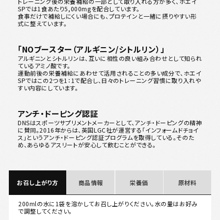
トレーニング後の栄養補給の一部として取り入れる方が多く、ホエイ
SPでは1食あたり5,000mgを配合しています。
食事だけで補給しにくい場合にも、プロテインと一緒に摂りやすい形
式に整えています。
「NOブースター（アルギニン/シトルリン）」
アルギニンとシトルリンは、互いに相性の良い組み合わせとして知られ
ているアミノ酸です。
運動前後の栄養補給にあわせて活用されることの多い成分で、ホエイ
SPではこの2つを1：1で配合し、日々のトレーニング習慣に取り入れや
すい内容にしています。
アンチ・ドーピング認証
DNSはスポーツサプリメントメーカーとして、アンチ・ドーピングの精神
に賛同。2016年からは、英国LGC社が運営する「インフォームドチョイ
ス」というアンチ・ドーピング認証プログラムを取得している。そのた
め、あらゆるアスリートが安心して飲むことができる。
お召し上がり方
商品情報
栄養価
原材料
200mlの水に1袋を溶かしてお召し上がりください。水の量はお好み
で調整してください。