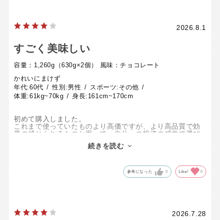
いと思いました。
来月の測定が楽しみです！
2026.8.1
すごく美味しい
容量：1,260g（630g×2個）
風味：チョコレート
かれいにまけず
年代:
60代
性別:
男性
スポーツ:
その他
体重:
61kg~70kg
身長:
161cm~170cm
初めて購入しました。
これまで使っていたものより高価ですが、より高品質で効
果の感じられるものと思って、自分への投資の感覚で選び
ました。
続きを読む
効果はまだこれからですが、まずは味がとてもよく、溶け
やすくて満足しています。
参考になった
0
Like!
0
2026.7.28