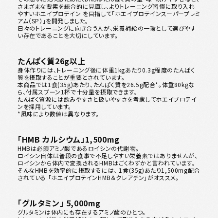
さまざまな要素を総合的に見直し、よりトレーニング習慣に取り入れ
やすいホエイプロテイン を目指して「ホエイプロテインスーパープレミ
アム（SP）」を開発しました。
日々のトレーニングに向き合う人が、栄養補給の一環として選びやす
い存在であることを大切にしています。
たんぱく質26g以上
身体作りには、トレーニング後に体重1kgあたり0.3g程度のたんぱく
質を摂取することが重要とされています。
本商品では1食(35g)あたり、たんぱく質を26.5g配合*。体重80kgな
ら、付属スプーン1杯で十分量を摂取できます。
たんぱく質源には飲みやすさと扱いやすさを考慮してホエイプロテイ
ンを採用しています。
*風味により数値は異なります。
「HMB カルシウム」1,500mg
HMBは必須アミノ酸であるロイシンの代謝物。
ロイシン自体は普段の食事で不足しやすい栄養素ではありませんが、
ロイシンから体内で変換されるHMBはごくわずかと言われています。
そんなHMBを効率的に摂取するには、 1食(35g)あたり1,500mg配合
されている 「ホエイプロテインHMB＆クレアチン」がオススメ。
「グルタミン」 5,000mg
グルタミンは体内にも存在するアミノ酸のひとつ。