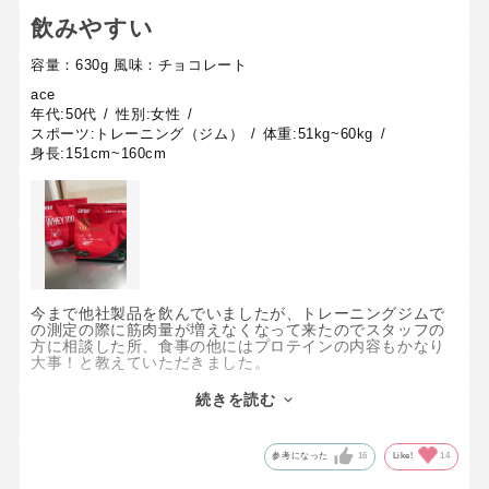
飲みやすい
容量：630g
風味：チョコレート
ace
年代:
50代
性別:
女性
スポーツ:
トレーニング（ジム）
体重:
51kg~60kg
身長:
151cm~160cm
今まで他社製品を飲んでいましたが、トレーニングジムで
の測定の際に筋肉量が増えなくなって来たのでスタッフの
方に相談した所、食事の他にはプロテインの内容もかなり
大事！と教えていただきました。
その際にこちらが1番のオススメ！と言われていたので早速
定期購入してみました。
続きを読む
初めて飲んだ時は、とてもサラッとしていて飲みやすい！
と思いました。
今までプロテインと言うと少しトロミがあって、トレーニ
参考になった
16
Like!
14
ングジム後の喉が乾いた時に飲みずらい感じでしたが、こ
ちらはサラッとしていて飲みやすく、続けて飲んでいきた