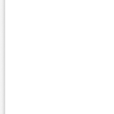
手軽に栄養補給可能
容量：180g×6個
風味：マスカット
せーじ
年代:
10代
性別:
男性
スポーツ:
体重:
61kg~70kg
身長:
161cm~170
DNSのゼリーとクレアチンを
ただき、嬉しい限りです。商品
ていて飲みやすいです。クレア
ンスが良く、今後もリピートし