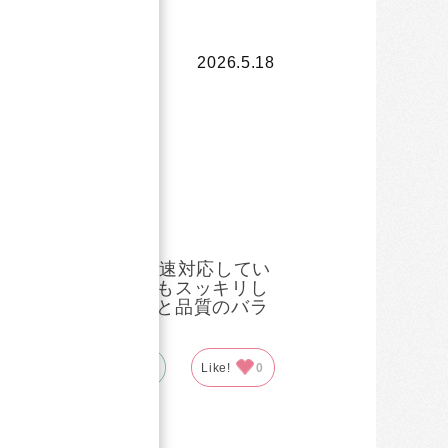
2026.5.18
の到着がはやい！迅速対応してい
にサッと摂れて、味もスッキリし
なりません。手軽さと品質のバラ
参考になった
0
Like!
0