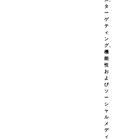
タ
い順
ー
ゲ
テ
ィ
ン
グ、
機
能
性
お
よ
び
体重:
51kg~60kg
ソ
ー
に愛用しています。飽きのこない味です。
シ
で重宝しています。
ャ
ル
メ
デ
ィ