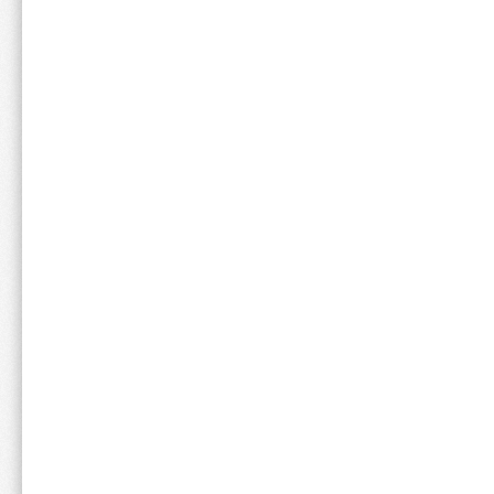
絞り込み
表示：新し
捕食にびったり‼︎
容量：180g×36個
風味：マスカット
チリ子
年代:
10代
性別:
男性
スポーツ:
アメリカンフットボール
身長:
161cm~170cm
中学時代から試合の合間の捕食
夏は保冷剤代わりにも別の意味