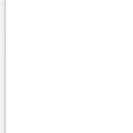
【推奨タイミング】
・運動前
・小腹が空いた時
・ここぞという時
ユーザーレビュー
（29