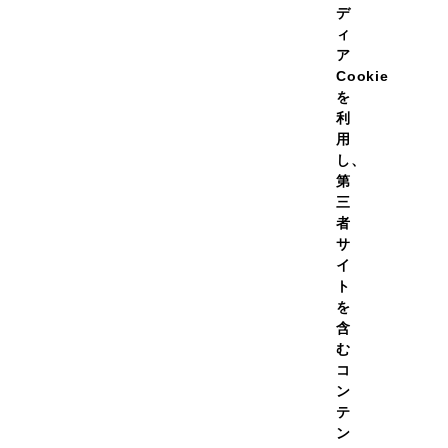
デ
ィ
風味選択：マスカット
ア
マスカット
Cookie
を
利
容量選択：180g×36個
用
し、
180g
第
三
者
このセットの内
サ
イ
ト
を
商品名
含
む
【200kcal瞬間チャージ】エ
コ
（180g マスカット）
ン
テ
ン