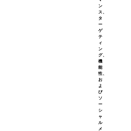
2026年夏季休業期間について
ン
ス、
タ
グッズ
ー
ゲ
テ
スカット味 180g×36個
ィ
ン
グ、
機
能
性、
お
エネルギー瞬間チャージ
よ
【200kca
び
ソ
マスカット味 
ー
シ
ャ
ル
4.9
メ