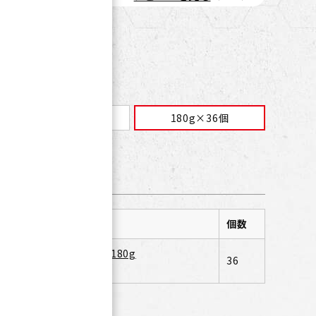
180g×6個
180g×36個
容
個数
ナジーゼリー マスカット味 180g
36