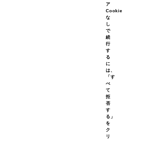
ア
Cookie
な
し
で
続
行
す
る
に
ラグビー
は、
cm
「す
べ
定期的に購入していますが、いつも注文してからの商品
て
内容はどちらも期待以上。ゼリーはトレーニング前後
チンも飲んだ時の重たさがないので、運動前でも気に
拒
たいと思います。
否
す
る」
を
ク
リ