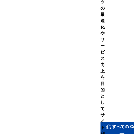
ツ
定期便
の
最
適
￥8,928
（税込）
化
初回価格
2回目以降
や
￥7,1
¥8,035
サ
（
（税込）
ー
ビ
ス
向
上
この商品について問い
を
目
的
シェアする
と
し
て
サ
イ
すべての C
ト
利