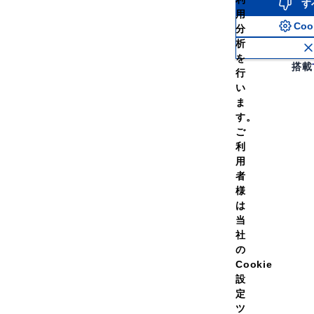
す
用
Co
分
析
を
搭載
ここぞ！という場
行
い
ま
いる
す。
ご
利
用
者
様
は
とき、勉強しているとき、重要な勝負に向かうときなど様々なシ
当
社
間でエネルギーが補給できることを考え設計されています。
の
Cookie
設
定
200kcalを補給することができます。
ツ