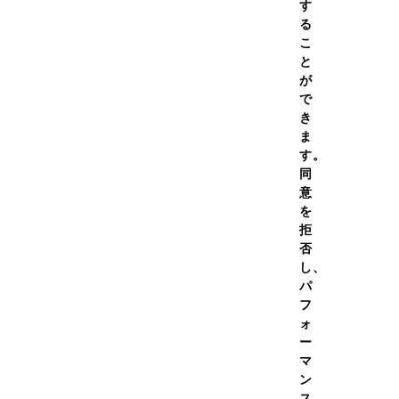
す
る
こ
と
が
で
き
J
ま
す。
同
意
を
この商品のレビュー
（
29
件）
拒
否
し、
パ
フ
ォ
ー
）
マ
ン
ス、