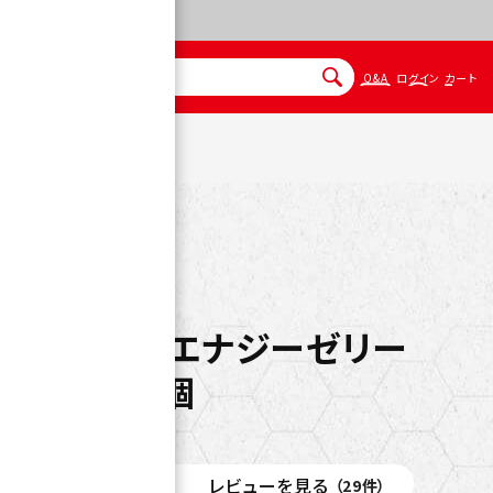
Q&A
ログイン
カート
l瞬間チャージ】エナジーゼリー
180g×36個
レビューを見る
（29件）