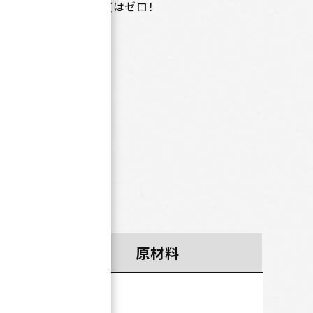
適度にたまり、かつ脂質はゼロ！
す。
原材料