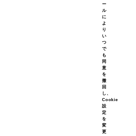
化吸収に優れた糖質を使用しました。 ゼリー飲料の為、お腹に
ー
ル
に
よ
り
合わせた特許配合原料）を配合。
い
活動時の栄養補給のひとつの選択肢として取り入れられる成分で
つ
で
も
同
B群も併せて配合しました。
意
を
撤
回
し、
Cookie
設
商品情報
栄養価
定
を
変
召し上がりください。
更