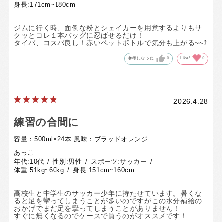
身長:
171cm~180cm
ジムに行く時、面倒な粉とシェイカーを用意するよりもサ
クッとコレ１本バッグに忍ばせるだけ！
タイパ、コスパ良し！赤いペットボトルで気分も上がる~~⤴️
参考になった
0
Like!
0
2026.4.28
練習の合間に
容量：500ml×24本
風味：ブラッドオレンジ
あっこ
年代:
10代
性別:
男性
スポーツ:
サッカー
体重:
51kg~60kg
身長:
151cm~160cm
高校生と中学生のサッカー少年に持たせています。暑くな
ると足を攣ってしまうことが多いのですがこの水分補給の
おかげでまだ足を攣ってしまうことがありません！
すぐに無くなるのでケースで買うのがオススメです！