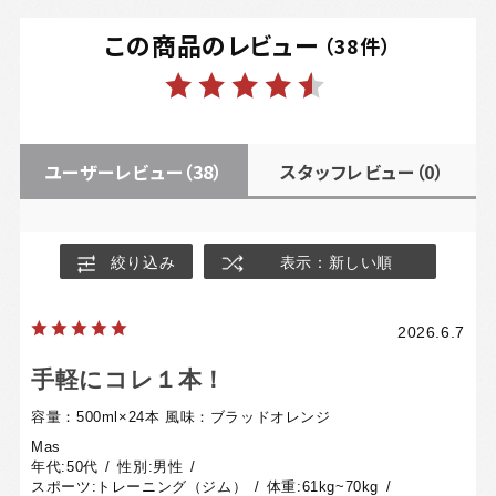
この商品のレビュー
（
38
件）
ユーザーレビュー
（38）
スタッフレビュー
（0）
絞り込み
表示：新しい順
2026.6.7
手軽にコレ１本！
容量：500ml×24本
風味：ブラッドオレンジ
Mas
年代:
50代
性別:
男性
スポーツ:
トレーニング（ジム）
体重:
61kg~70kg