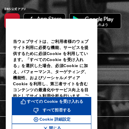
DNS公式アプリ
当ウェブサイトは、ご利用者様のウェブ
サイト利用に必要な機能、サービスを提
供するために必須Cookie を利用してい
ます。「すべてのCookie を受け入れ
利用規約
る」を選択した場合、必須Cookie に加
え、パフォーマンス、ターゲティング、
個人情報保護に関するご通知
機能性、およびソーシャルメディア
Cookie を利用し、第三者サイトを含む
コンテンツの最適化やサービス向上を目
Cookieポリシー
的としてサイト利用分析を行います。ご
すべての Cookie を受け入れる
利用者様は当社のCookie 設定ツールに
よりいつでも同意を撤回し、Cookie 設
Cookie詳細設定
すべて拒否する
定を変更することができます。同意を拒
Cookie 詳細設定
否し、パフォーマンス、ターゲティン
特定商取引法に関する表示
グ、機能性およびソーシャルメディア
閉じる