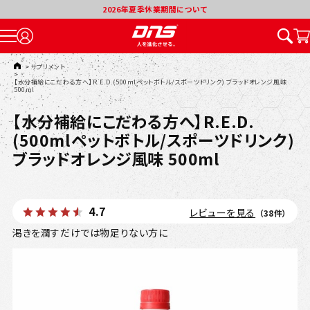
2026年夏季休業期間について
TOP
>
サプリメント
>
【水分補給にこだわる方へ】R.E.D.(500mlペットボトル/スポーツドリンク) ブラッドオレンジ風味
500ml
【水分補給にこだわる方へ】R.E.D.
(500mlペットボトル/スポーツドリンク)
ブラッドオレンジ風味 500ml
4.7
レビューを見る
（38件）
渇きを潤すだけでは物足りない方に