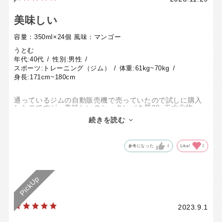
美味しい
容量：350ml×24個
風味：マンゴー
うとむ
年代:
40代
性別:
男性
スポーツ:
トレーニング（ジム）
体重:
61kg~70kg
身長:
171cm~180cm
通っているジムの自動販売機で売っていたので試しに購入
したのですが、美味しいのと、タンパク質28g炭水化物
1.6gで運動後にとても良いと思い、思い切って箱買いしま
続きを読む
した。
脂質、食塩は0なのでそれも良い点です。
参考になった
4
Like!
2
2023.9.1