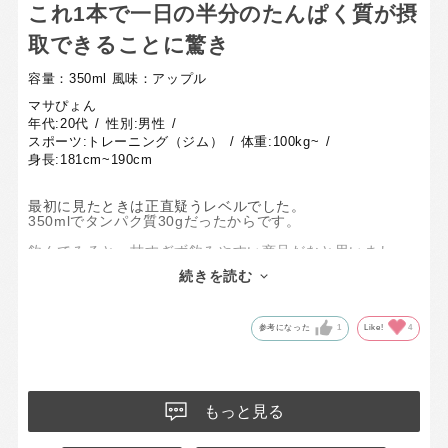
これ1本で一日の半分のたんぱく質が摂
取できることに驚き
容量：350ml
風味：アップル
マサぴょん
年代:
20代
性別:
男性
スポーツ:
トレーニング（ジム）
体重:
100kg~
身長:
181cm~190cm
最初に見たときは正直疑うレベルでした。
350mlでタンパク質30gだったからです。
飲んでみると、甘すぎず飲みやすい商品だなと思いまし
た。
続きを読む
タンパク質が不足している日はこの商品を飲んで補ってい
こうと思います。
参考になった
1
Like!
4
もっと見る