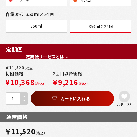
容量選択：350ml×24個
350ml
350ml×24個
定期便
定期便サービスとは
￥11,520
（税込）
初回価格
2回目以降価格
¥10,368
￥9,216
（税込）
（税込）
お気に入り
通常価格
￥11,520
（税込）