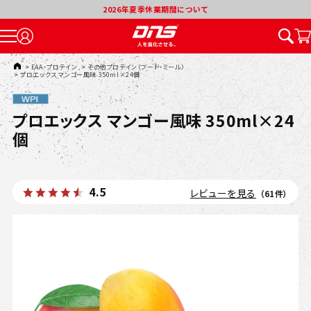
2026年夏季休業期間について
TOP
>
EAA・プロテイン
>
その他プロテイン（フード・ミール）
>
プロエックス マンゴー風味 350ml×24個
プロエックス マンゴー風味 350ml×24
個
4.5
レビューを見る
（61件）