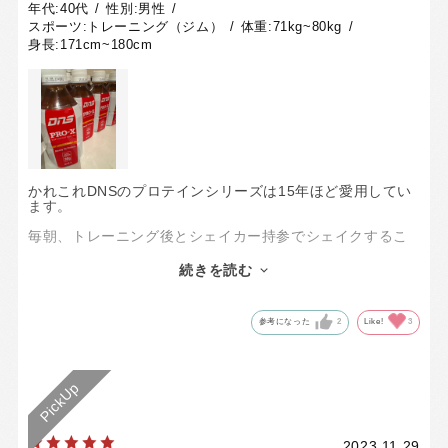
年代:
40代
性別:
男性
スポーツ:
トレーニング（ジム）
体重:
71kg~80kg
身長:
171cm~180cm
かれこれDNSのプロテインシリーズは15年ほど愛用してい
ます。
毎朝、トレーニング後とシェイカー持参でシェイクするこ
とが多いですが、出先でトレーニングする時や、シェイカ
ーを洗う手間を省く日などはPRO-Xを飲んでいます。
続きを読む
味も何より美味しいため、トレ後の楽しみだったりしま
す。
参考になった
2
Like!
3
アップルが特にお気に入りですが、気分を変えてマンゴー
もあわせていつも箱買いしています。
トレーニングの効果をあげるためにタンパク質も必須なの
は周知の事実ですが、こちらは1本で30gタンパク質補給で
きるので言うことなしです！
2023.11.29