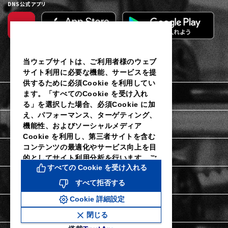
DNS公式アプリ
当ウェブサイトは、ご利用者様のウェブ
サイト利用に必要な機能、サービスを提
供するために必須Cookie を利用してい
ます。「すべてのCookie を受け入れ
利用規約
る」を選択した場合、必須Cookie に加
え、パフォーマンス、ターゲティング、
個人情報保護に関するご通知
機能性、およびソーシャルメディア
Cookie を利用し、第三者サイトを含む
コンテンツの最適化やサービス向上を目
Cookieポリシー
的としてサイト利用分析を行います。ご
すべての Cookie を受け入れる
利用者様は当社のCookie 設定ツールに
よりいつでも同意を撤回し、Cookie 設
Cookie詳細設定
すべて拒否する
定を変更することができます。同意を拒
Cookie 詳細設定
否し、パフォーマンス、ターゲティン
特定商取引法に関する表示
グ、機能性およびソーシャルメディア
閉じる
Cookie なしで続行するには、「すべて