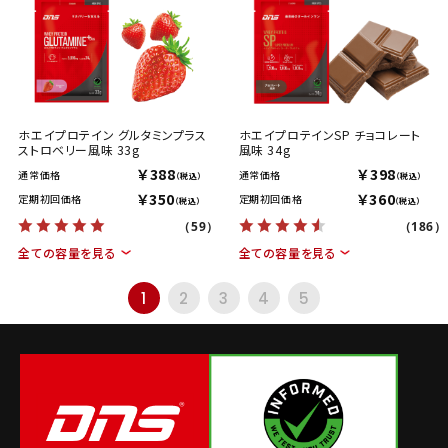
ホエイプロテイン グルタミンプラス
ホエイプロテインSP チョコレート
ストロベリー風味 33g
風味 34g
￥388
￥398
通常価格
通常価格
（税込）
（税込）
￥350
￥360
定期初回価格
定期初回価格
（税込）
（税込）
（59）
（186）
全ての容量を見る
全ての容量を見る
1
2
3
4
5