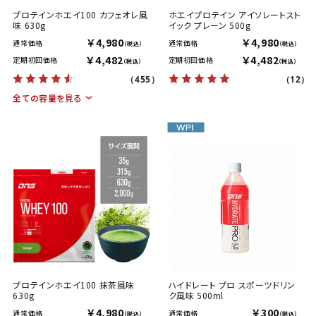
プロテインホエイ100 カフェオレ風
ホエイプロテイン アイソレートスト
味 630g
イック プレーン 500g
￥4,980
￥4,980
通常価格
通常価格
（税込）
（税込）
￥4,482
￥4,482
定期初回価格
定期初回価格
（税込）
（税込）
（455）
（12）
全ての容量を見る
プロテインホエイ100 抹茶風味
ハイドレート プロ スポーツドリン
630g
ク風味 500ml
￥4,980
￥300
通常価格
通常価格
（税込）
（税込）