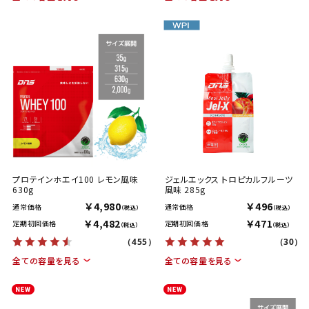
プロテインホエイ100 レモン風味
ジェルエックス トロピカルフルーツ
630g
風味 285g
￥4,980
￥496
通常価格
通常価格
（税込）
（税込）
￥4,482
￥471
定期初回価格
定期初回価格
（税込）
（税込）
（455）
（30）
全ての容量を見る
全ての容量を見る