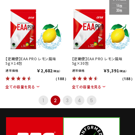
【定期便】EAA PRO レモン風味
【定期便】EAA PRO レモン風味
5g×14包
5g×30包
￥2,682
￥5,391
通常価格
通常価格
（税込）
（税込）
（188）
（188）
全ての容量を見る
全ての容量を見る
1
2
3
4
5