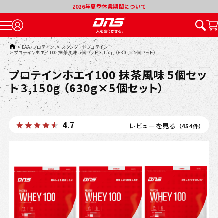
2026年夏季休業期間について
TOP
>
EAA・プロテイン
>
スタンダードプロテイン
>
プロテインホエイ100 抹茶風味 5個セット 3,150g （630g×5個セット）
プロテインホエイ100 抹茶風味 5個セッ
ト 3,150g （630g×5個セット）
4.7
レビューを見る
（454件）