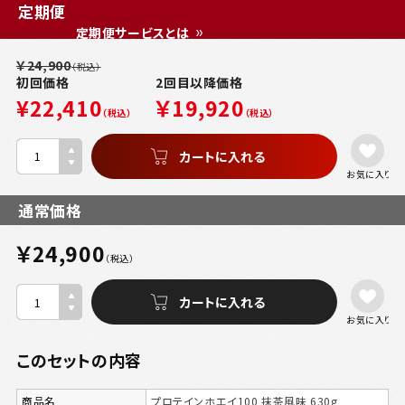
定期便
定期便サービスとは
￥24,900
（税込）
初回価格
2回目以降価格
¥22,410
￥19,920
（税込）
（税込）
お気に入り
通常価格
￥24,900
（税込）
お気に入り
このセットの内容
商品名
プロテインホエイ100 抹茶風味 630g