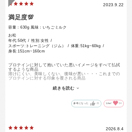
2023.9.22
満足度💯
容量：630g
風味：いちごミルク
お松
年代:
50代
性別:
女性
スポーツ:
トレーニング（ジム）
体重:
51kg~60kg
身長:
151cm~160cm
プロテインに対して抱いていた悪いイメージをすべて払拭
するような商品
溶けにくい、美味しくない、後味が悪い・・・これまでの
プロテインに対する印象を覆される商品
感動したのは、イチゴの果実の風味をきちんと感じられる
こと
続きを読む
商品開発時に試行錯誤されたうえでの完成度ではないか、
と想像されます
プロテインは日常的に摂るものなので、美味しくないとス
参考になった
21
Like!
24
トレスになってしまうのですが、
これだけ美味しいのなら、運動しない日も朝ごはんの代わ
りにしても良いかな、と思っています
2026.8.4