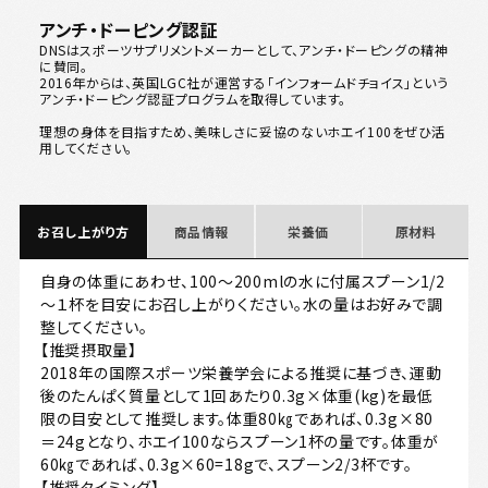
アンチ・ドーピング認証
DNSはスポーツサプリメントメーカーとして、アンチ・ドーピングの精神
に賛同。
2016年からは、英国LGC社が運営する「インフォームドチョイス」という
アンチ・ドーピング認証プログラムを取得しています。
理想の身体を目指すため、美味しさに妥協のないホエイ100をぜひ活
用してください。
お召し上がり方
商品情報
栄養価
原材料
自身の体重にあわせ、100～200mlの水に付属スプーン1/2
～１杯を目安にお召し上がりください。水の量はお好みで調
整してください。
【推奨摂取量】
2018年の国際スポーツ栄養学会による推奨に基づき、運動
後のたんぱく質量として1回あたり0.3g×体重(kg)を最低
限の目安として推奨します。体重80㎏であれば、0.3g×80
＝24gとなり、ホエイ100ならスプーン1杯の量です。体重が
60㎏であれば、0.3g×60=18gで、スプーン2/3杯です。
【推奨タイミング】