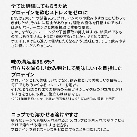
全ては継続してもらうため
プロテインを飲むストレスをゼロに
DNSは2000年の誕生以来、プロテインの味や飲みやすさにこだわって
きましたが、それには理由があります。理想の身体を目指すのであれ
ば適切なトレーニングと栄養摂取は重要な要素。
しかしながら、トレーニングや栄養摂取の努力はすぐに結果がでるも
のではありません。ゆえに「継続する」ことがカギとなります。
ホエイ100は自ら進んで継続したくなるよう、美味しさ、そして飲みやす
さに特にこだわりました。
味の満足度98.6%*
泡立ちを減らし「飲み物として美味しい」を目指した
プロテイン
プロテインとして美味しいではなく、飲み物として美味しいを目指し、
毎日でも飲みたくなるフレーバーを追求。
そして、DNSのこれまでの技術の蓄積からシェイク時の泡立ちと溶け
やすさをさらに改良し、泡立ちはほぼなし。
*2021年度実施アンケート調査 回答者354人 98.6％が「味に満足」と回答
コップでも溶かせる溶けやすさ
様々なシーンでも採り入れられるよう、コップに水を入れてかき混ぜる
だけで溶かせる溶けやすさを追求。
プロテインを飲むストレスをゼロにすることを目指しました。