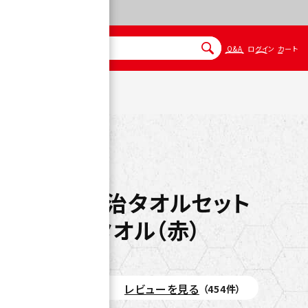
Q&A
ログイン
カート
エイ100 今治タオルセット
15g・DNSタオル（赤）
レビューを見る
（454件）