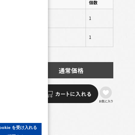
個数
味 315g
1
1
通常価格
お気に入り
合わせる
ookie を受け入れる