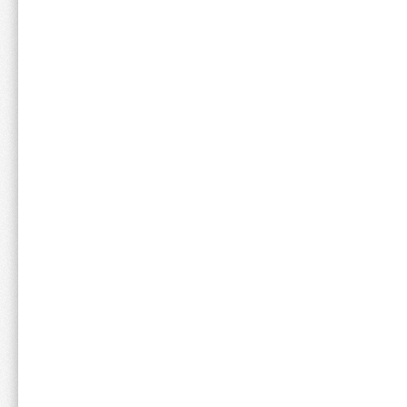
容量：630g
風味：いちごミルク
お松
年代:
50代
性別:
女性
スポーツ:
体重:
51kg~60kg
身長:
151cm~160
プロテインに対して抱いていた
溶けにくい、美味しくない、後
感動したのは、イチゴの果実の
商品開発時に試行錯誤されたう
プロテインは日常的に摂るもの
これだけ美味しいのなら、運動
美味しい！！！！！