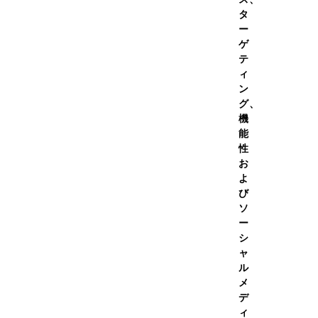
タ
ー
この商品のレビュー
（
454
件）
ゲ
テ
ィ
ン
グ、
機
能
性
4）
お
よ
び
ソ
い順
ー
シ
ャ
ル
メ
デ
ィ