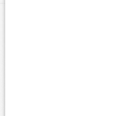
理想の身体を目指すため、美味しさに妥協のないホエイ1
お召し上がり方
自身の体重にあわせ、100～200mlの水に付
【推奨摂取量】
2018年の国際スポーツ栄養学会による推奨に基
れば、0.3g×80＝24gとなり、ホエイ100ならス
【推奨タイミング】
トレーニング・運動後
間食 など