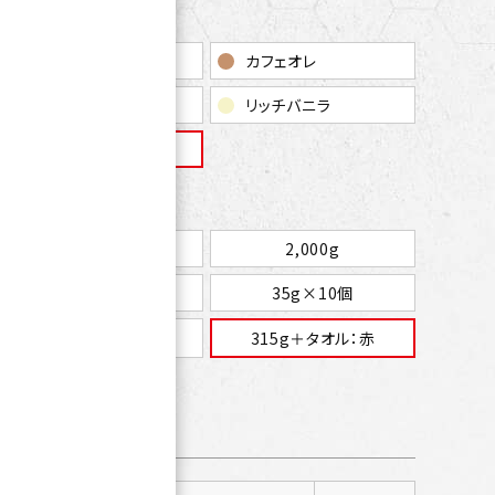
いちごミルク
カフェオレ
バナナオレ
リッチバニラ
レモン
赤
3,150g（630g×5個）
2,000g
35g
35g×10個
315g＋タオル：黒
315g＋タオル：赤
容