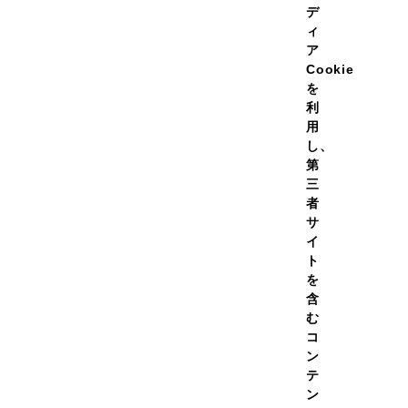
デ
風味選択：レモン
ィ
プレミアムチョコレート
ア
Cookie
抹茶
を
利
トロピカルマンゴー
用
し、
第
容量選択：315g＋タオル：
三
630g
者
サ
315g
イ
ト
630g＋シェイカー
を
含
む
コ
このセットの内
ン
テ
ン