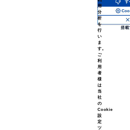
す
用
Co
分
析
を
搭載
行
い
ま
す。
ご
利
用
みたい
いろんな味のプ
者
様
は
当
社
の
Cookie
設
定
やすさにこだわってきましたが、それには理由があります。理想の身体を目
ツ