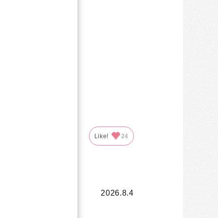
覆される商品
すが、
っています
参考になった
21
Like!
24
2026.8.4