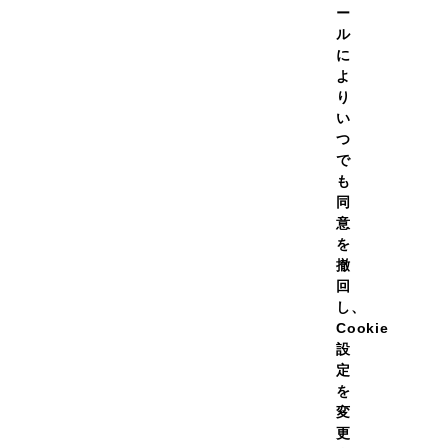
ー
果がでるものではありません。ゆえに「継続する」ことがカギとなります
ル
、そして飲みやすさに特にこだわりました。
に
よ
り
い
目指したプロテイン
つ
で
しいを目指し、毎日でも飲みたくなるフレーバーを追求。
も
泡立ちと溶けやすさをさらに改良し、泡立ちはほぼなし。
同
意
を
撤
回
れてかき混ぜるだけで溶かせる溶けやすさを追求。
し、
した。
Cookie
設
定
を
ーピングの精神に賛同。
変
ドチョイス」というアンチ・ドーピング認証プログラムを取得しています。
更