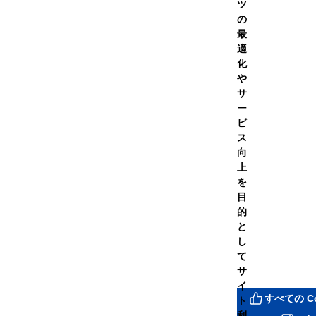
商品名
ツ
の
プロテインホエイ100 レモン風
最
（315g レモン）
適
化
DNSタオル 赤
や
（ONESIZE 赤）
サ
ー
ビ
ス
向
上
を
目
的
￥5,729
と
（税込）
し
て
この商品について問い
サ
イ
すべての C
ト
シェアする
利