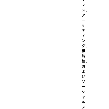
2026年夏季休業期間について
ン
ス、
タ
グッズ
ー
ゲ
テ
エイ100 今治タオルセットレモン風味 315g・DNSタオル（赤）
ィ
ン
グ、
機
能
性、
お
プロテインホ
よ
び
レモン風味 3
ソ
ー
シ
ャ
4.7
ル
メ