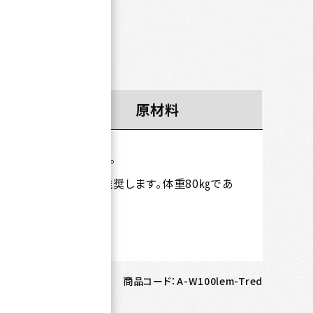
原材料
好みで調整してください。
)を最低限の目安として推奨します。体重80㎏であ
プーン2/3杯です。
コード：
4573559885115
商品コード：
A-W100lem-Tred