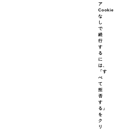
ア
Cookie
な
し
トレーニング（ジム）
で
cm
続
行
悪いイメージをすべて払拭するような商品
味が悪い・・・これまでのプロテインに対する印象を
す
風味をきちんと感じられること
る
えでの完成度ではないか、と想像されます
に
なので、美味しくないとストレスになってしまうので
続きを読む
は、
しない日も朝ごはんの代わりにしても良いかな、と思
「す
べ
て
拒
否
す
る」
を
ク
リ