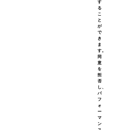
す
00をぜひ活用してください。
る
こ
と
が
で
き
商品情報
栄養価
ま
す。
同
意
属スプーン1/2～１杯を目安にお召し上がりください。水の量はお
を
づき、運動後のたんぱく質量として1回あたり0.3g×体重(kg
拒
プーン1杯の量です。体重が60㎏であれば、0.3g×60=18gで、ス
否
し、
パ
フ
ォ
ー
JAN
マ
ン
ス、