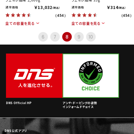
￥13,032
￥314
通常価格
通常価格
（税込）
（税込）
（454）
（454）
全ての容量を見る
全ての容量を見る
6
7
8
9
10
DNS Official HP
アンチ・ドーピングの姿勢
インフォームドチョイス
DNS公式アプリ