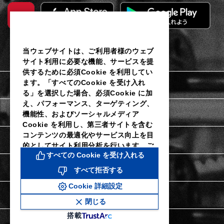
当ウェブサイトは、ご利用者様のウェブ
サイト利用に必要な機能、サービスを提
供するために必須Cookie を利用してい
ます。「すべてのCookie を受け入れ
利用規約
る」を選択した場合、必須Cookie に加
え、パフォーマンス、ターゲティング、
個人情報保護に関するご通知
機能性、およびソーシャルメディア
Cookie を利用し、第三者サイトを含む
コンテンツの最適化やサービス向上を目
Cookieポリシー
的としてサイト利用分析を行います。ご
すべての Cookie を受け入れる
利用者様は当社のCookie 設定ツールに
よりいつでも同意を撤回し、Cookie 設
Cookie詳細設定
すべて拒否する
定を変更することができます。同意を拒
Cookie 詳細設定
否し、パフォーマンス、ターゲティン
特定商取引法に関する表示
グ、機能性およびソーシャルメディア
閉じる
Cookie なしで続行するには、「すべて
搭載
拒否する」をクリックしてください。詳