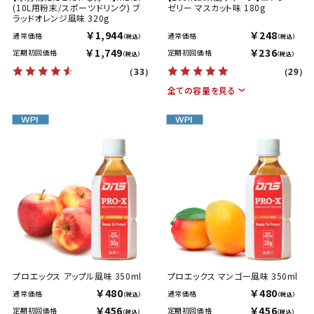
(10L用粉末/スポーツドリンク) ブ
ゼリー マスカット味 180g
ラッドオレンジ風味 320g
￥1,944
￥248
通常価格
通常価格
（税込）
（税込）
￥1,749
￥236
定期初回価格
定期初回価格
（税込）
（税込）
（33）
（29）
全ての容量を見る
プロエックス アップル風味 350ml
プロエックス マンゴー風味 350ml
￥480
￥480
通常価格
通常価格
（税込）
（税込）
￥456
￥456
定期初回価格
定期初回価格
（税込）
（税込）