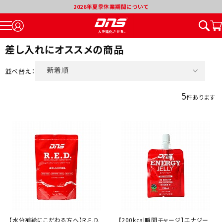
2026年夏季休業期間について
差し入れにオススメの商品
新着順
並べ替え：
価格が安い順
5
件あります
価格が高い順
割引率が高い順
【水分補給にこだわる方へ】R.E.D.
【200kcal瞬間チャージ】エナジー