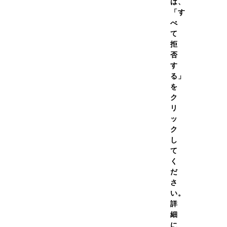
は、
「す
べ
て
拒
否
す
る」
を
ク
リ
CAUTION
ッ
質問
無断転売商品に関するご注意
ク
し
いて
て
について
ABOUT US
く
金について
だ
DNSについて
さ
期便について
い。
詳
ANTI-DOPING
細
T
アンチ・ドーピング
に