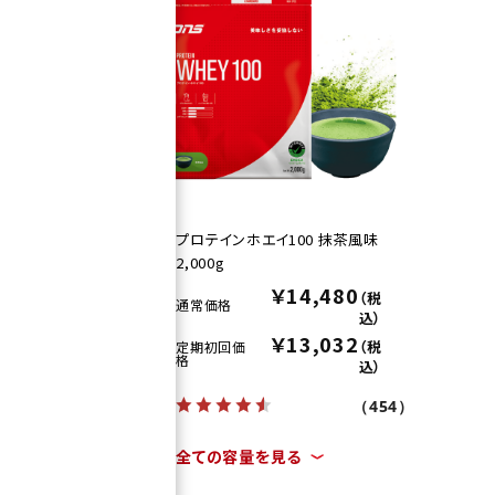
ェオ
プロテインホエイ100 抹茶風味
2,000g
0
￥14,480
（税
（税
通常価格
込）
込）
2
￥13,032
（税
（税
定期初回価
格
込）
込）
（454）
（454）
全ての容量を見る