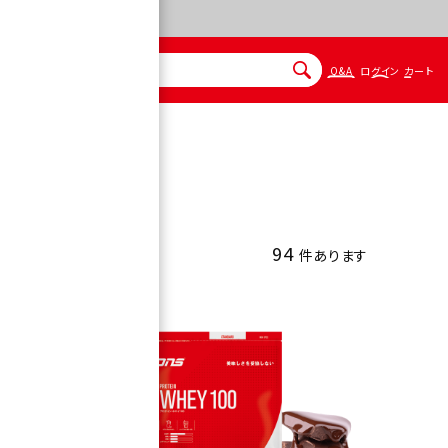
Q&A
ログイン
カート
94
件あります