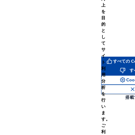
上
を
目
的
と
期便】プロテインホエイ100
【定期便】プロテインホエイ
し
風味 2,000g
レモン風味 2,000g
て
￥13,032
￥13,03
（税
価格
通常価格
サ
込）
イ
すべての C
ト
利
す
用
（454）
Co
分
析
ての容量を見る
全ての容量を見る
を
搭載
行
い
ま
す。
ご
利