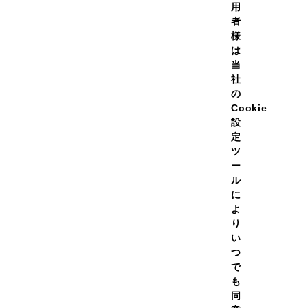
用
者
様
は
当
社
の
Cookie
テインホエイ100 リッチバ
プロテインホエイ100 いち
設
風味 2,000g
ルク風味 2,000g
定
￥14,480
￥14,48
（税
価格
通常価格
ツ
込）
ー
￥13,032
￥13,03
（税
初回価
定期初回価
ル
格
込）
に
よ
（454）
り
い
ての容量を見る
全ての容量を見る
つ
で
も
同