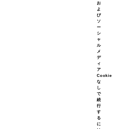
お
ての容量を見る
よ
び
ソ
ー
シ
1
2
3
4
5
ャ
ル
メ
デ
ィ
ア
Cookie
な
し
で
続
行
す
る
に