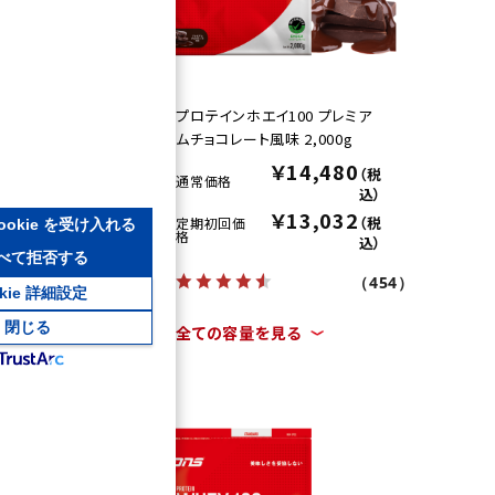
100
プロテインホエイ100 プレミア
ムチョコレート風味 2,000g
2
￥14,480
（税
（税
通常価格
込）
込）
￥13,032
（税
定期初回価
ookie を受け入れる
格
込）
べて拒否する
（454）
（454）
okie 詳細設定
閉じる
全ての容量を見る