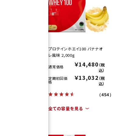
ごミ
プロテインホエイ100 バナナオ
レ風味 2,000g
0
￥14,480
（税
（税
通常価格
込）
込）
2
￥13,032
（税
（税
定期初回価
格
込）
込）
（454）
（454）
全ての容量を見る