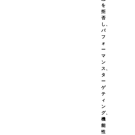
を
拒
否
し、
パ
フ
ォ
ー
マ
ン
ス、
タ
ー
テインホエイ100 レモン風
ゲ
,000g
テ
￥14,480
（税
価格
ィ
込）
ン
￥13,032
（税
初回価
グ、
込）
機
能
（454）
性