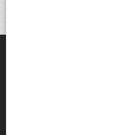
LOGIN
FAQ
会員登録
よくある
ログイン
配送につ
お支払い
返品・返
CATEGORY
DNS定
プロテイン・EAA
サプリメント
CONTAC
アパレル・グッズ