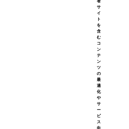
者
2026年夏季休業期間について
サ
イ
ト
グッズ
を
含
む
コ
ン
ルクアップ
ー
テ
ン
ツ
の
価格が安い順
：
最
新着順
適
化
価格が高い順
や
サ
割引率が高い順
ー
ビ
ス
向