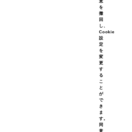
意
を
撤
回
し、
Cookie
設
定
を
変
更
テインホエイ100 トロピカ
プロテインホエイ100 カフ
す
ンゴー風味 2,000g
レ風味 2,000g
る
￥14,480
￥14,48
（税
価格
通常価格
こ
込）
と
￥13,032
￥13,03
（税
初回価
定期初回価
が
格
込）
で
き
（454）
ま
す。
ての容量を見る
全ての容量を見る
同
意