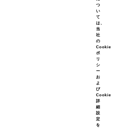
わせ
つ
い
MAIL MAGAZINE
て
は、
＠メールニュース登録
当
社
の
Cookie
ポ
リ
シ
ー
お
よ
び
Cookie
詳
細
設
定
を