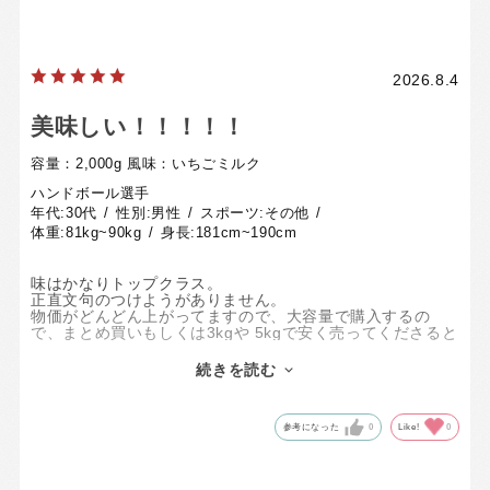
これだけ美味しいのなら、運動しない日も朝ごはんの代わ
りにしても良いかな、と思っています
2026.8.4
美味しい！！！！！
容量：2,000g
風味：いちごミルク
ハンドボール選手
年代:
30代
性別:
男性
スポーツ:
その他
体重:
81kg~90kg
身長:
181cm~190cm
味はかなりトップクラス。
正直文句のつけようがありません。
物価がどんどん上がってますので、大容量で購入するの
で、まとめ買いもしくは3kgや 5kgで安く売ってくださると
かなり嬉しい。
続きを読む
今後もお世話になると思います。
迷ってる方は一度試してほしい。
参考になった
0
Like!
0