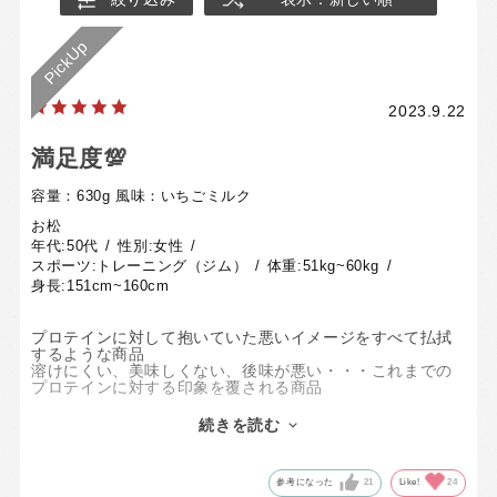
2023.9.22
満足度💯
容量：630g
風味：いちごミルク
お松
年代:
50代
性別:
女性
スポーツ:
トレーニング（ジム）
体重:
51kg~60kg
身長:
151cm~160cm
プロテインに対して抱いていた悪いイメージをすべて払拭
するような商品
溶けにくい、美味しくない、後味が悪い・・・これまでの
プロテインに対する印象を覆される商品
感動したのは、イチゴの果実の風味をきちんと感じられる
こと
続きを読む
商品開発時に試行錯誤されたうえでの完成度ではないか、
と想像されます
プロテインは日常的に摂るものなので、美味しくないとス
参考になった
21
Like!
24
トレスになってしまうのですが、