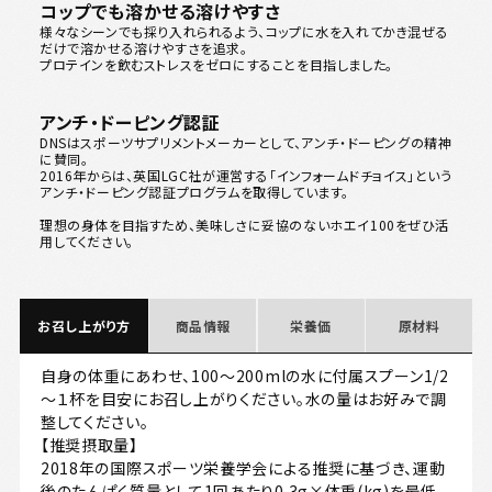
コップでも溶かせる溶けやすさ
様々なシーンでも採り入れられるよう、コップに水を入れてかき混ぜる
だけで溶かせる溶けやすさを追求。
プロテインを飲むストレスをゼロにすることを目指しました。
アンチ・ドーピング認証
DNSはスポーツサプリメントメーカーとして、アンチ・ドーピングの精神
に賛同。
2016年からは、英国LGC社が運営する「インフォームドチョイス」という
アンチ・ドーピング認証プログラムを取得しています。
理想の身体を目指すため、美味しさに妥協のないホエイ100をぜひ活
用してください。
お召し上がり方
商品情報
栄養価
原材料
自身の体重にあわせ、100～200mlの水に付属スプーン1/2
～１杯を目安にお召し上がりください。水の量はお好みで調
整してください。
【推奨摂取量】
2018年の国際スポーツ栄養学会による推奨に基づき、運動
後のたんぱく質量として1回あたり0.3g×体重(kg)を最低