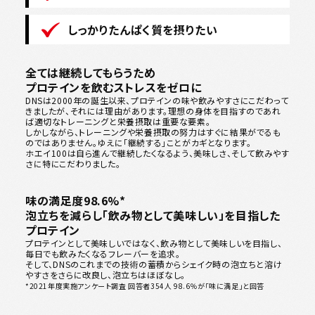
しっかりたんぱく質を摂りたい
全ては継続してもらうため
プロテインを飲むストレスをゼロに
DNSは2000年の誕生以来、プロテインの味や飲みやすさにこだわって
きましたが、それには理由があります。理想の身体を目指すのであれ
ば適切なトレーニングと栄養摂取は重要な要素。
しかしながら、トレーニングや栄養摂取の努力はすぐに結果がでるも
のではありません。ゆえに「継続する」ことがカギとなります。
ホエイ100は自ら進んで継続したくなるよう、美味しさ、そして飲みやす
さに特にこだわりました。
味の満足度98.6%*
泡立ちを減らし「飲み物として美味しい」を目指した
プロテイン
プロテインとして美味しいではなく、飲み物として美味しいを目指し、
毎日でも飲みたくなるフレーバーを追求。
そして、DNSのこれまでの技術の蓄積からシェイク時の泡立ちと溶け
やすさをさらに改良し、泡立ちはほぼなし。
*2021年度実施アンケート調査 回答者354人 98.6％が「味に満足」と回答