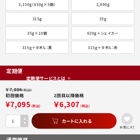
3,150g（630g×5個）
2,000g
315g
35g
35g×10個
630g＋シェイカー
315g＋タオル：黒
315g＋タオル：赤
定期便
定期便サービスとは
￥7,884
（税込）
初回価格
2回目以降価格
¥7,095
￥6,307
（税込）
（税込）
お気に入り
通常価格