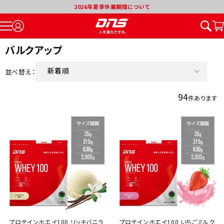
2026年夏季休業期間について
バルクアップ
新着順
並べ替え：
価格が安い順
94
件あります
価格が高い順
割引率が高い順
プロテインホエイ100 リッチバニラ
プロテインホエイ100 いちごミルク