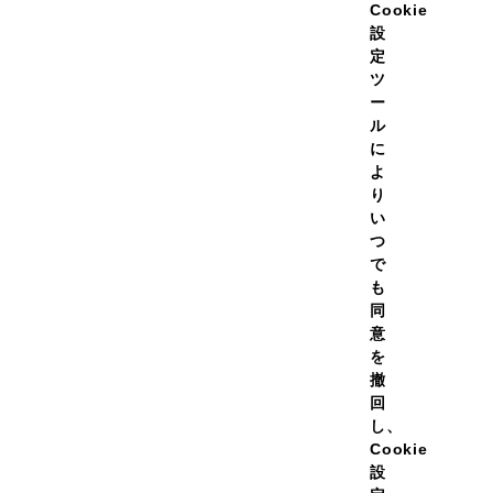
Cookie
2026年夏季休業期間について
設
定
グッズ
ツ
ー
ル
に
よ
00％ジュース割りにオススメのプ
り
ー
い
つ
で
新着順
：
も
同
価格が安い順
意
を
価格が高い順
撤
回
割引率が高い順
し、
Cookie
設