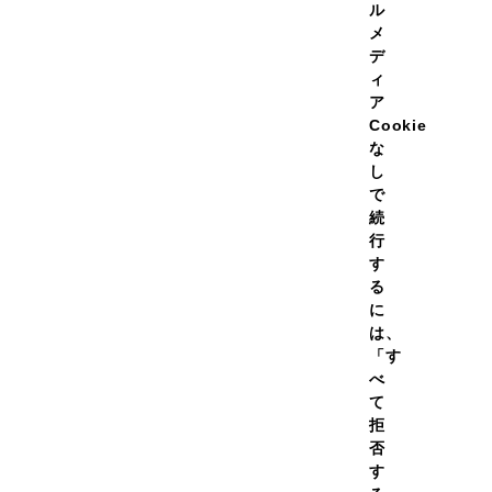
ル
メ
デ
ィ
ア
Cookie
な
し
で
続
行
す
る
に
は、
「す
べ
て
拒
否
す