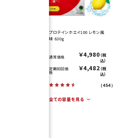
ピカ
プロテインホエイ100 レモン風
味 630g
0
￥4,980
（税
（税
通常価格
込）
込）
2
￥4,482
（税
（税
定期初回価
格
込）
込）
（454）
（454）
全ての容量を見る