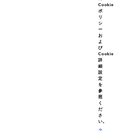
Cookie
ポ
リ
シ
ー
お
よ
び
Cookie
詳
細
設
定
を
参
照
く
だ
Cookie詳細設定
保護に関するご通知
Cookieポリシー
さ
い。
Copyright © DAIICHI SANKYO HEALTHCARE CO.,LTD. All Rights Reserved.
ク