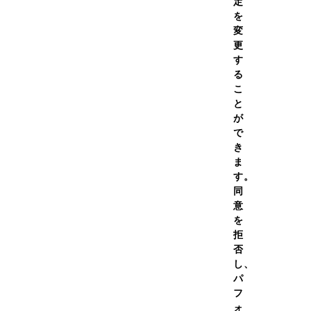
定
を
変
更
す
イプロテイン HMB＆クレア
プロテインホエイ100 トロ
る
 エナジードリンク風味
ルマンゴー風味 630g
こ
g
と
が
￥5,990
￥4,98
（税
価格
通常価格
で
込）
き
￥5,391
￥4,48
（税
初回価
定期初回価
ま
格
込）
す。
（28）
同
意
を
ての容量を見る
全ての容量を見る
拒
否
し、
パ
フ
ォ