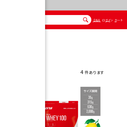
Q&A
ログイン
カート
ロテイン
4
件あります