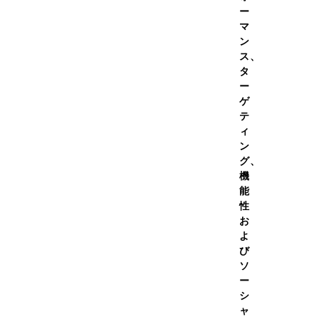
ー
マ
ン
ス、
タ
ー
ゲ
テ
イプロテインSP フルーツミ
ィ
ス風味 630g
ン
グ、
￥6,980
（税
価格
機
込）
能
￥6,282
（税
初回価
性
込）
お
（186）
よ
び
ソ
ての容量を見る
ー
シ
ャ