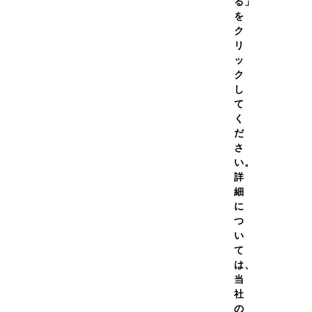
る」
を
ク
リ
CAUTION
ッ
質問
無断転売商品に関するご注意
ク
し
いて
て
について
ABOUT US
く
金について
だ
DNSについて
さ
期便について
い。
詳
ANTI-DOPING
細
T
アンチ・ドーピング
に
わせ
つ
い
MAIL MAGAZINE
て
は、
＠メールニュース登録
当
社
の