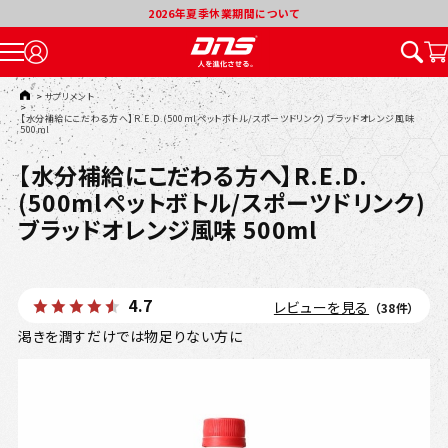
2026年夏季休業期間について
TOP
>
サプリメント
>
【水分補給にこだわる方へ】R.E.D.(500mlペットボトル/スポーツドリンク) ブラッドオレンジ風味
500ml
【水分補給にこだわる方へ】R.E.D.
(500mlペットボトル/スポーツドリンク)
ブラッドオレンジ風味 500ml
4.7
レビューを見る
（38件）
渇きを潤すだけでは物足りない方に