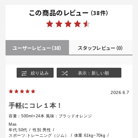
この商品のレビュー
（
38
件）
ユーザーレビュー
（38）
スタッフレビュー
（0）
絞り込み
表示：新しい順
2026.6.7
手軽にコレ１本！
容量：500ml×24本
風味：ブラッドオレンジ
Mas
年代:
50代
性別:
男性
スポーツ:
トレーニング（ジム）
体重:
61kg~70kg