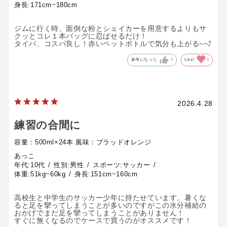
身長:
171cm~180cm
ジムに行く時、面倒な粉とシェイカーを用意するよりもサ
クッとコレ１本バッグに忍ばせるだけ！
タイパ、コスパ良し！赤いペットボトルで気分も上がる~~⤴️
参考になった
0
Like!
0
2026.4.28
練習の合間に
容量：500ml×24本
風味：ブラッドオレンジ
あっこ
年代:
10代
性別:
男性
スポーツ:
サッカー
体重:
51kg~60kg
身長:
151cm~160cm
高校生と中学生のサッカー少年に持たせています。暑くな
ると足を攣ってしまうことが多いのですがこの水分補給の
おかげでまだ足を攣ってしまうことがありません！
すぐに無くなるのでケースで買うのがオススメです！