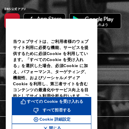
DNS公式アプリ
当ウェブサイトは、ご利用者様のウェブ
サイト利用に必要な機能、サービスを提
供するために必須Cookie を利用してい
ます。「すべてのCookie を受け入れ
利用規約
る」を選択した場合、必須Cookie に加
え、パフォーマンス、ターゲティング、
個人情報保護に関するご通知
機能性、およびソーシャルメディア
Cookie を利用し、第三者サイトを含む
コンテンツの最適化やサービス向上を目
Cookieポリシー
的としてサイト利用分析を行います。ご
すべての Cookie を受け入れる
利用者様は当社のCookie 設定ツールに
よりいつでも同意を撤回し、Cookie 設
Cookie詳細設定
すべて拒否する
定を変更することができます。同意を拒
Cookie 詳細設定
否し、パフォーマンス、ターゲティン
特定商取引法に関する表示
グ、機能性およびソーシャルメディア
閉じる