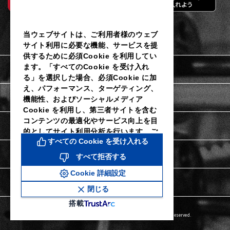
当ウェブサイトは、ご利用者様のウェブ
サイト利用に必要な機能、サービスを提
供するために必須Cookie を利用してい
ます。「すべてのCookie を受け入れ
利用規約
る」を選択した場合、必須Cookie に加
え、パフォーマンス、ターゲティング、
個人情報保護に関するご通知
機能性、およびソーシャルメディア
Cookie を利用し、第三者サイトを含む
コンテンツの最適化やサービス向上を目
Cookieポリシー
的としてサイト利用分析を行います。ご
すべての Cookie を受け入れる
利用者様は当社のCookie 設定ツールに
よりいつでも同意を撤回し、Cookie 設
Cookie詳細設定
すべて拒否する
定を変更することができます。同意を拒
Cookie 詳細設定
否し、パフォーマンス、ターゲティン
特定商取引法に関する表示
グ、機能性およびソーシャルメディア
閉じる
Cookie なしで続行するには、「すべて
搭載
拒否する」をクリックしてください。詳
Copyright © DAIICHI SANKYO HEALTHCARE CO.,LTD. All Rights Reserved.
細については、当社のCookie ポリシー
およびCookie 詳細設定を参照くださ