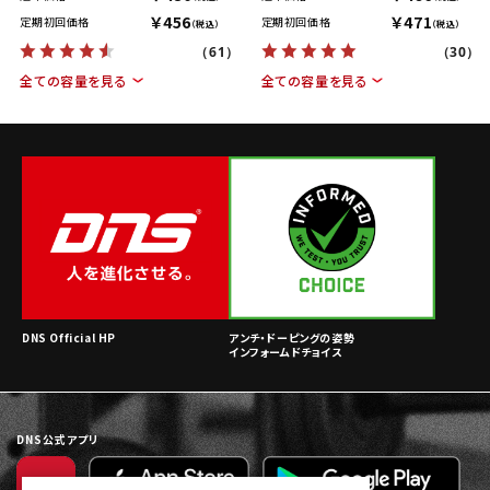
￥456
￥471
定期初回価格
定期初回価格
（税込）
（税込）
（61）
（30）
全ての容量を見る
全ての容量を見る
DNS Official HP
アンチ・ドーピングの姿勢
インフォームドチョイス
DNS公式アプリ