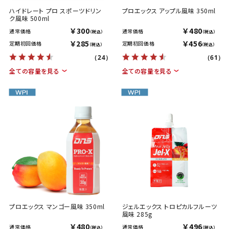
ハイドレート プロ スポーツドリン
プロエックス アップル風味 350ml
ク風味 500ml
￥300
￥480
通常価格
通常価格
（税込）
（税込）
￥285
￥456
定期初回価格
定期初回価格
（税込）
（税込）
（24）
（61）
全ての容量を見る
全ての容量を見る
プロエックス マンゴー風味 350ml
ジェルエックス トロピカルフルーツ
風味 285g
￥480
￥496
通常価格
通常価格
（税込）
（税込）