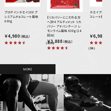
プロテインホエイ100 プ
ホエイプロテイン
レミアムチョコレート風味
コレート風味 63
【リカバリーにこだわる方
630g
へ】R4 アルティメット リカ
バリー アドバンテージ レ
モンライム風味 630g (14
￥4,980
￥6,980
回分)
￥3,888
（454）
（36）
MORE