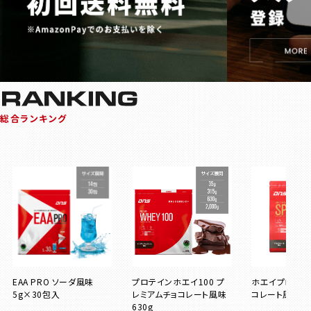
総合ランキング
EAA PRO ソーダ風味
プロテインホエイ100 プ
ホエイプロテイン
5g×30包入
レミアムチョコレート風味
コレート風味 63
630g