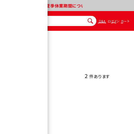
Q&A
ログイン
カート
2
件あります