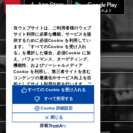
当ウェブサイトは、ご利用者様のウェブ
サイト利用に必要な機能、サービスを提
供するために必須Cookie を利用してい
ます。「すべてのCookie を受け入れ
利用規約
る」を選択した場合、必須Cookie に加
え、パフォーマンス、ターゲティング、
個人情報保護に関するご通知
機能性、およびソーシャルメディア
Cookie を利用し、第三者サイトを含む
コンテンツの最適化やサービス向上を目
Cookieポリシー
的としてサイト利用分析を行います。ご
すべての Cookie を受け入れる
利用者様は当社のCookie 設定ツールに
よりいつでも同意を撤回し、Cookie 設
Cookie詳細設定
すべて拒否する
定を変更することができます。同意を拒
Cookie 詳細設定
否し、パフォーマンス、ターゲティン
特定商取引法に関する表示
グ、機能性およびソーシャルメディア
閉じる
Cookie なしで続行するには、「すべて
搭載
拒否する」をクリックしてください。詳
Copyright © DAIICHI SANKYO HEALTHCARE CO.,LTD. All Rights Reserved.