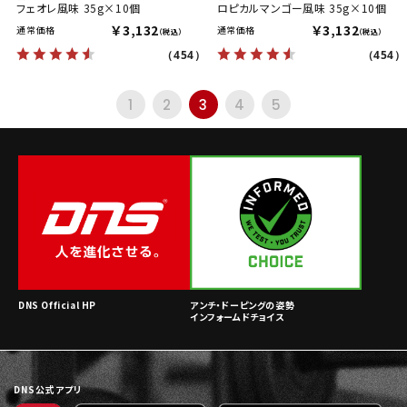
フェオレ風味 35g×10個
ロピカルマンゴー風味 35g×10個
￥3,132
￥3,132
通常価格
通常価格
（税込）
（税込）
（454）
（454）
1
2
3
4
5
DNS Official HP
アンチ・ドーピングの姿勢
インフォームドチョイス
DNS公式アプリ