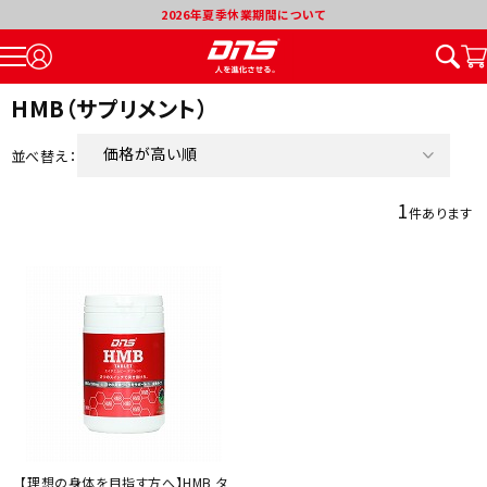
2026年夏季休業期間について
HMB（サプリメント）
価格が高い順
並べ替え：
新着順
1
件あります
価格が安い順
割引率が高い順
【理想の身体を目指す方へ】HMB タ