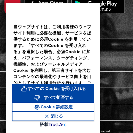
当ウェブサイトは、ご利用者様のウェブ
サイト利用に必要な機能、サービスを提
供するために必須Cookie を利用してい
ます。「すべてのCookie を受け入れ
利用規約
る」を選択した場合、必須Cookie に加
え、パフォーマンス、ターゲティング、
個人情報保護に関するご通知
機能性、およびソーシャルメディア
Cookie を利用し、第三者サイトを含む
コンテンツの最適化やサービス向上を目
Cookieポリシー
的としてサイト利用分析を行います。ご
すべての Cookie を受け入れる
利用者様は当社のCookie 設定ツールに
よりいつでも同意を撤回し、Cookie 設
Cookie詳細設定
すべて拒否する
定を変更することができます。同意を拒
Cookie 詳細設定
否し、パフォーマンス、ターゲティン
特定商取引法に関する表示
グ、機能性およびソーシャルメディア
閉じる
Cookie なしで続行するには、「すべて
搭載
拒否する」をクリックしてください。詳
Copyright © DAIICHI SANKYO HEALTHCARE CO.,LTD. All Rights Reserved.
細については、当社のCookie ポリシー