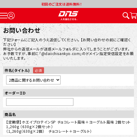
無料！
2026年夏季休業期
お問い合わせ
下記フォームにご記入のうえ送信してください。 【お問い合わせの前にご確認く
ださい】
弊社からの返信メールが迷惑メールフォルダに入ってしまうことがございます。
お手数ですが、事前に「@daiichisankyo.com」のドメイン指定受信設定をお願
いいたします。
件名(タイトル)
オーダーＩＤ
商品名
【定期便】ホエイプロテインSP チョコレート風味＋ヨーグルト風味 2個セット
1,260g （630g×2個セット）
（1,260g（630g×2個） チョコレート＋ヨーグルト）