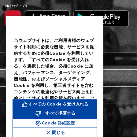
DNS公式アプリ
当ウェブサイトは、ご利用者様のウェブ
サイト利用に必要な機能、サービスを提
供するために必須Cookie を利用してい
ます。「すべてのCookie を受け入れ
利用規約
る」を選択した場合、必須Cookie に加
え、パフォーマンス、ターゲティング、
個人情報保護に関するご通知
機能性、およびソーシャルメディア
Cookie を利用し、第三者サイトを含む
コンテンツの最適化やサービス向上を目
Cookieポリシー
的としてサイト利用分析を行います。ご
すべての Cookie を受け入れる
利用者様は当社のCookie 設定ツールに
よりいつでも同意を撤回し、Cookie 設
Cookie詳細設定
すべて拒否する
定を変更することができます。同意を拒
Cookie 詳細設定
否し、パフォーマンス、ターゲティン
特定商取引法に関する表示
グ、機能性およびソーシャルメディア
閉じる
Cookie なしで続行するには、「すべて