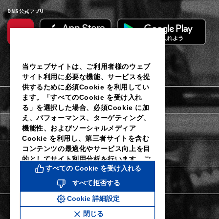
DNS公式アプリ
当ウェブサイトは、ご利用者様のウェブ
サイト利用に必要な機能、サービスを提
供するために必須Cookie を利用してい
ます。「すべてのCookie を受け入れ
利用規約
る」を選択した場合、必須Cookie に加
え、パフォーマンス、ターゲティング、
個人情報保護に関するご通知
機能性、およびソーシャルメディア
Cookie を利用し、第三者サイトを含む
コンテンツの最適化やサービス向上を目
Cookieポリシー
的としてサイト利用分析を行います。ご
すべての Cookie を受け入れる
利用者様は当社のCookie 設定ツールに
よりいつでも同意を撤回し、Cookie 設
Cookie詳細設定
すべて拒否する
定を変更することができます。同意を拒
Cookie 詳細設定
否し、パフォーマンス、ターゲティン
特定商取引法に関する表示
グ、機能性およびソーシャルメディア
閉じる