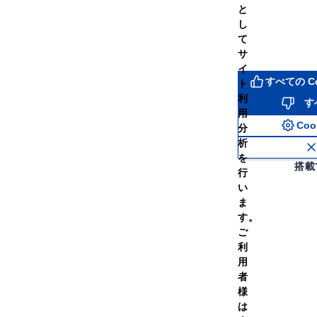
と
し
て
サ
イ
期便】プロテインホエイ100
【定期便】プロテインホエイ
すべての C
ト
ごミルク風味 630g
レモン風味 630g
利
す
￥4,482
￥4,48
（税
用
価格
通常価格
込）
Co
分
析
（454）
を
搭載
行
ての容量を見る
全ての容量を見る
い
ま
す。
ご
利
用
者
様
は