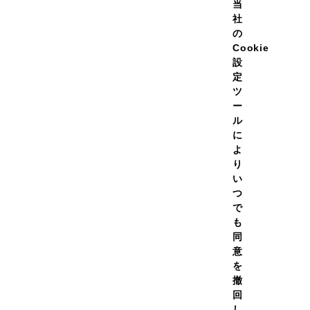
当
社
の
Cookie
設
定
期便】プロテインホエイ100
【定期便】プロテインホエイ
ツ
風味 630g
バナナオレ風味 630g
ー
￥4,482
￥4,48
（税
ル
価格
通常価格
込）
に
よ
（454）
り
い
ての容量を見る
全ての容量を見る
つ
で
も
同
意
を
撤
回
し、