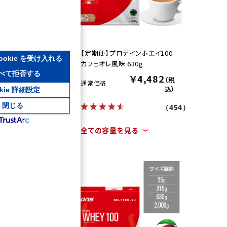
100
【定期便】プロテインホエイ100
ookie を受け入れる
カフェオレ風味 630g
べて拒否する
2
￥4,482
（税
（税
通常価格
込）
込）
okie 詳細設定
閉じる
（454）
（454）
全ての容量を見る