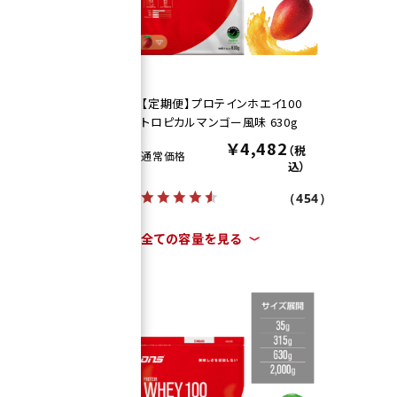
100
【定期便】プロテインホエイ100
トロピカルマンゴー風味 630g
2
￥4,482
（税
（税
通常価格
込）
込）
（454）
（454）
全ての容量を見る