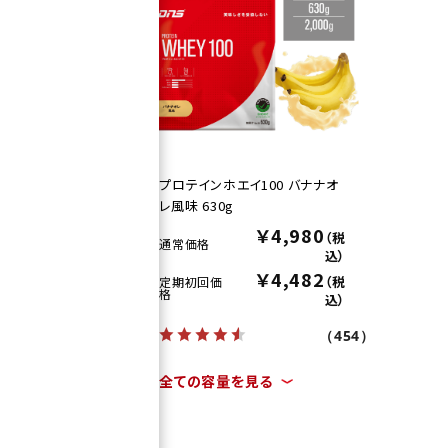
ごミ
プロテインホエイ100 バナナオ
レ風味 630g
0
￥4,980
（税
（税
通常価格
込）
込）
2
￥4,482
（税
（税
定期初回価
格
込）
込）
（454）
（454）
全ての容量を見る