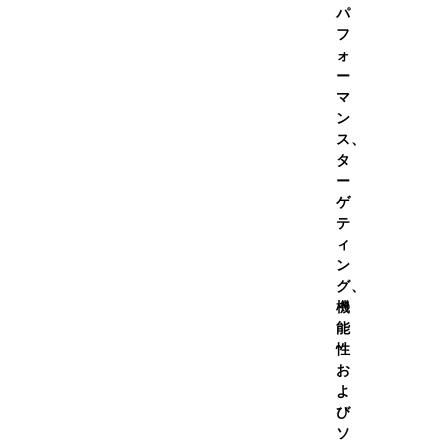
パ
フ
ォ
ー
マ
ン
ス、
タ
ー
テインホエイ100 カフェオ
プロテインホエイ100 いち
ゲ
味 630g
ルク風味 630g
テ
￥4,980
￥4,98
（税
価格
通常価格
ィ
込）
ン
￥4,482
￥4,48
（税
初回価
定期初回価
グ、
格
込）
機
能
（454）
性
お
ての容量を見る
全ての容量を見る
よ
び
ソ