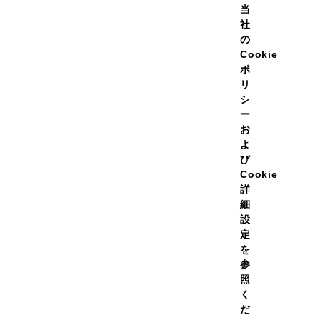
当
社
の
Cookie
ポ
リ
シ
ー
お
よ
び
Cookie
詳
細
設
定
を
参
照
く
だ
Cookie詳細設定
保護に関するご通知
Cookieポリシー