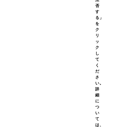
否
す
る」
を
ク
リ
CAUTION
ッ
質問
無断転売商品に関するご注意
ク
し
いて
て
について
ABOUT US
く
金について
だ
DNSについて
さ
期便について
い。
詳
ANTI-DOPING
細
T
アンチ・ドーピング
に
わせ
つ
い
MAIL MAGAZINE
て
は、
＠メールニュース登録