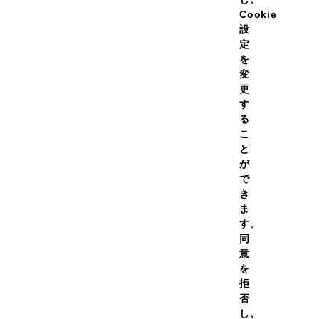
Cookie
設
定
を
変
更
テインホエイ100 抹茶風味
プロテインホエイ100 レモ
す
g
味 630g
る
￥4,980
￥4,98
（税
価格
通常価格
こ
込）
と
￥4,482
￥4,48
（税
初回価
定期初回価
が
格
込）
で
き
（454）
ま
す。
ての容量を見る
全ての容量を見る
同
意
を
拒
否
し、