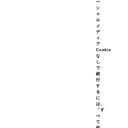
ー
シ
1
2
3
4
5
ャ
ル
メ
デ
ィ
ア
Cookie
な
し
で
続
行
す
る
に
は、
「す
べ
て
拒