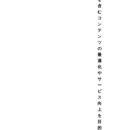
2026年夏季休業期間について
含
む
コ
グッズ
ン
テ
ン
ツ
の
索結果
最
ー
適
化
や
価格が安い順
：
サ
ー
新着順
ビ
価格が高い順
ス
向
割引率が高い順
上
を
目
的