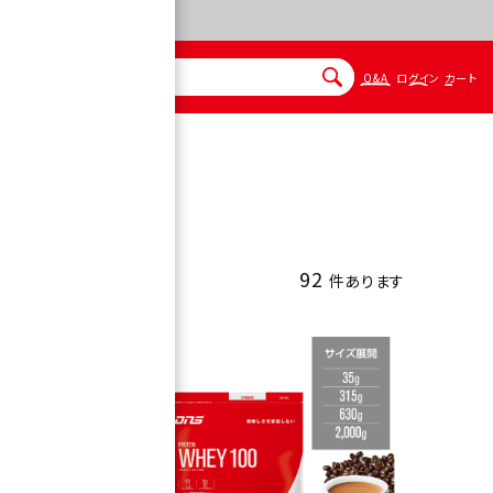
Q&A
ログイン
カート
92
件あります