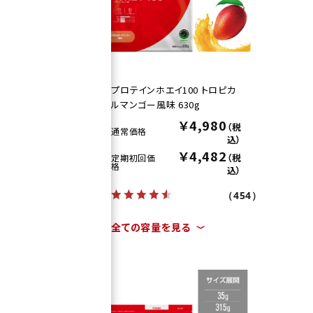
ン風
プロテインホエイ100 トロピカ
ルマンゴー風味 630g
0
￥4,980
（税
（税
通常価格
込）
込）
2
￥4,482
（税
（税
定期初回価
格
込）
込）
（454）
（454）
全ての容量を見る