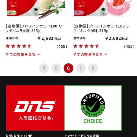
【定期便】プロテインホエイ100 リ
【定期便】プロテインホエイ100 い
ッチバニラ風味 315g
ちごミルク風味 315g
￥2,682
￥2,682
通常価格
通常価格
（税込）
（税込）
（455）
（455）
全ての容量を見る
全ての容量を見る
4
5
6
7
8
DNS Official HP
アンチ・ドーピングの姿勢