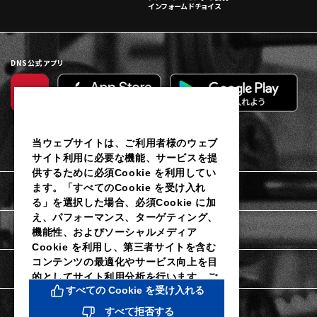
インフォームドチョイス
DNS公式アプリ
当ウェブサイトは、ご利用者様のウェブ
サイト利用に必要な機能、サービスを提
供するために必須Cookie を利用してい
ます。「すべてのCookie を受け入れ
利用規約
る」を選択した場合、必須Cookie に加
え、パフォーマンス、ターゲティング、
個人情報保護に関するご通知
機能性、およびソーシャルメディア
Cookie を利用し、第三者サイトを含む
コンテンツの最適化やサービス向上を目
Cookieポリシー
的としてサイト利用分析を行います。ご
すべての Cookie を受け入れる
利用者様は当社のCookie 設定ツールに
よりいつでも同意を撤回し、Cookie 設
Cookie詳細設定
すべて拒否する