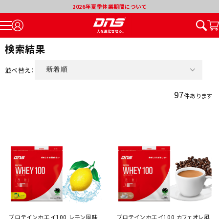
2026年夏季休業期間について
検索結果
新着順
並べ替え：
価格が安い順
97
件あります
価格が高い順
割引率が高い順
プロテインホエイ100 レモン風味
プロテインホエイ100 カフェオレ風